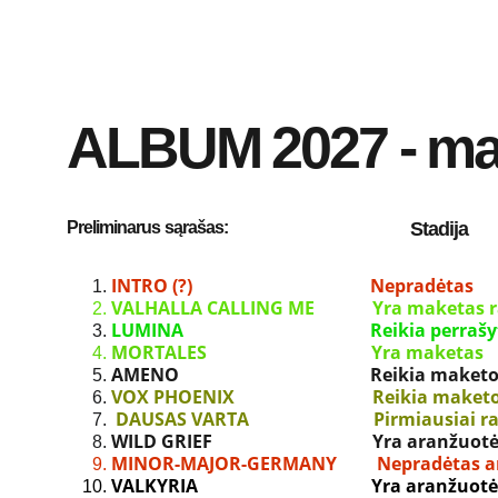
ALBUM 2027 - ma
Preliminarus sąrašas:
Stadija       
INTRO (?)                                        Nepradėta
VALHALLA CALLING ME             Yra maketas raš
LUMINA                                          Reiki
MORTALES                                     Yra maketas 
AMENO                                           Rei
VOX PHOENIX                               Reikia ma
 DAUSAS VARTA                            Pirmiau
WILD GRIEF                                    Yra aran
MINOR-MAJOR-GERMANY         Nepradėtas ar
VALKYRIA                                       Yra aranžuot