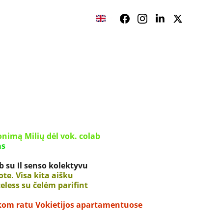
S
ilių dėl vok. colab                     
as
ollab su Il senso kolektyvu
te. Visa kita aišku         
oiceless su čelėm parifint
ukom ratu Vokietijos apartamentuose