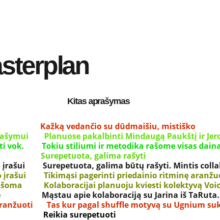
HOME
TOUR
BAND
PHOTOS
MERCH
PRES
sterplan
                                   Kitas aprašymas
s                          Kažką vedančio su dūdmaišiu, mistiško           
ymui        Planuose pakalbinti Mindaugą Paukštį ir Jeronimą M
a perrašyti vok.         Tokiu stiliumi ir metodika rašome visas dain
                       Surepetuota, galima rašyti
kia maketo įrašui         Surepetuota, galima būtų rašyti. Mintis c
keto įrašui         Tikimąsi pagerinti priedainio ritminę aranžuo
siai rašoma           Kolaboracijai planuoju kviesti kolektyvą V
žuotė                     Mąstau apie kolaboraciją su Jarina iš TaRuta.
anžuoti       Tas kur pagal shuffle motyvą su Ugnium s
ė                      Reikia surepetuoti