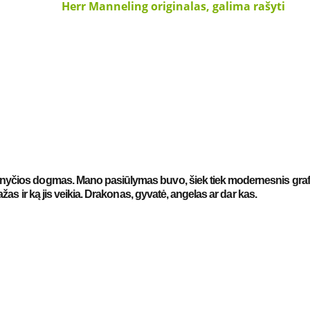
as                         Herr Manneling originalas, galima rašyti
yčios dogmas. Mano pasiūlymas buvo, šiek tiek modernesnis grafi
žas ir ką jis veikia. Drakonas, gyvatė, angelas ar dar kas.